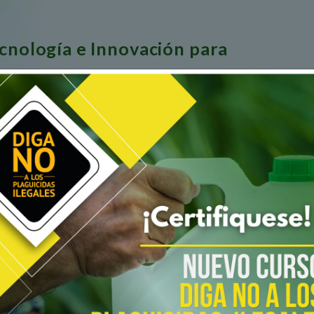
ecnología e Innovación para
gricultura Sostenible
OS
CUÑAS RADIALES
PODCASTS
 LECTOR:
ON DEL PRODUCTOR AGROPECUA