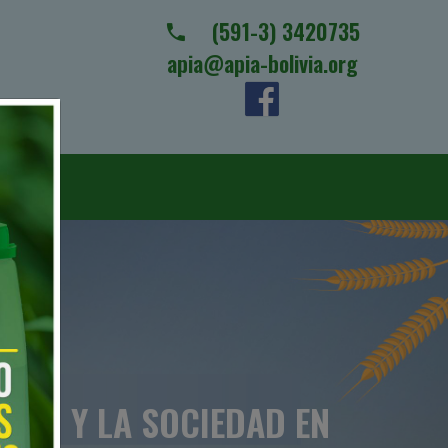
(591-3) 3420735
apia@apia-bolivia.org
RIO Y LA SOCIEDAD EN