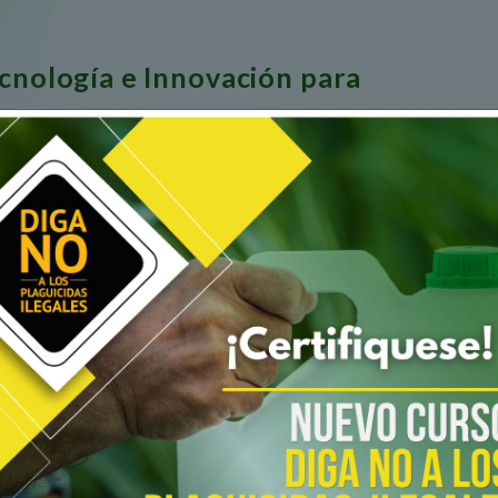
ecnología e Innovación para
gricultura Sostenible
OS
CUÑAS RADIALES
PODCASTS
 LECTOR:
ON DEL PRODUCTOR AGROPECUA