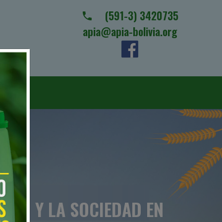
(591-3) 3420735
apia@apia-bolivia.org
RIO Y LA SOCIEDAD EN