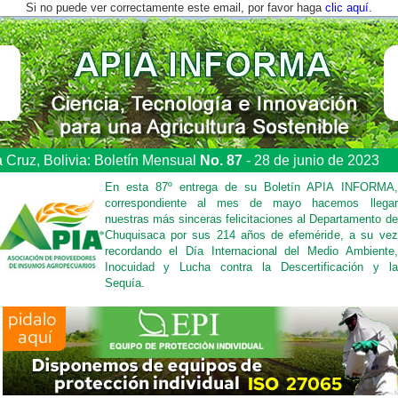
Si no puede ver correctamente este email, por favor haga
clic aquí
.
 Cruz, Bolivia: Boletín Mensual
No. 87
- 28 de junio de 2023
En esta 87º entrega de su Boletín APIA INFORMA,
correspondiente al mes de mayo hacemos llegar
nuestras más sinceras felicitaciones al Departamento de
Chuquisaca por sus 214 años de efeméride, a su vez
recordando el Día Internacional del Medio Ambiente,
Inocuidad y Lucha contra la Descertificación y la
Sequía.