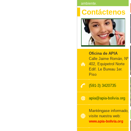
ambiente.
Contáctenos
Oficina de APIA
Calle Jaime Román, Nº
402, Equipetrol Norte
Edif. Le Bureau 1er.
Piso
(591-3) 3420735
apia@apia-bolivia.org
Manténgase informado,
visite nuestra web:
www.apia-bolivia.org