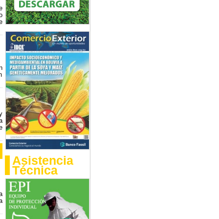
e
o
e
n
n
y
a
e
Asistencia
Técnica
a
a