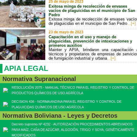
25 de mayo de 2023
Exitosa minga de recolección de envases
vacíos de plaguicidas en el municipio de San
Pedro
Exitosa minga de recolección de envases vacío
de plaguicidas en el municipio de San Pedro
...[+]
23 de mayo de 2023
Capacitación en el uso y manejo de
plaguicidas, prevención de intoxicaciones y
primeros auxilios
Mainter y APIA, brindaron una capacitación 
técnicos y propietarios de empresas de servicio
de fumigación industrial y urbana
...[+]
APIA LEGAL
Normativa Supranacional
RESOLUCIÓN 2075 - MANUAL TÉCNICO PARA EL REGISTRO Y CONTROL DE
PRODUCTOS QUÍMICOS DE USO AGRÍCOLA
DECISION 436 - NORMA ANDINA PARA EL REGISTRO Y CONTROL DE
PLAGUICIDAS QUÍMICOS DE USO AGRÍCOLA
Normativa Boliviana - Leyes y Decretos
Decreto supremo Nº 4232 - AUTORIZACIÓN PROCEDIMIENTOS ABREVIADOS
PARA MAÍZ, CAÑA DE AZÚCAR, ALGODÓN, TRIGO Y SOYA, GENÉTICAMENTE
MODIFICADOS