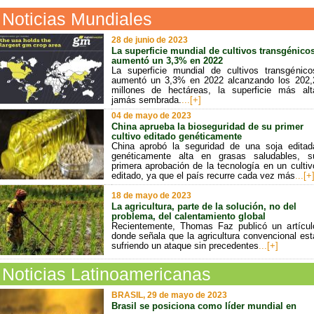
Noticias Mundiales
28 de junio de 2023
La superficie mundial de cultivos transgénico
aumentó un 3,3% en 2022
La superficie mundial de cultivos transgénico
aumentó un 3,3% en 2022 alcanzando los 202,
millones de hectáreas, la superficie más alt
jamás sembrada.
...[+]
04 de mayo de 2023
China aprueba la bioseguridad de su primer
cultivo editado genéticamente
China aprobó la seguridad de una soja editad
genéticamente alta en grasas saludables, s
primera aprobación de la tecnología en un cultiv
editado, ya que el país recurre cada vez más
...[+
18 de mayo de 2023
La agricultura, parte de la solución, no del
problema, del calentamiento global
Recientemente, Thomas Faz publicó un artícul
donde señala que la agricultura convencional est
sufriendo un ataque sin precedentes
...[+]
Noticias Latinoamericanas
BRASIL, 29 de mayo de 2023
Brasil se posiciona como líder mundial en