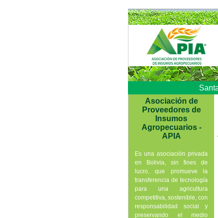
Santa
Asociación de
Proveedores de
Insumos
Agropecuarios -
APIA
Es una asociación privada
en Bolivia, sin fines de
lucro, que promueve la
transferencia de tecnología
para una agricultura
competitiva, sostenible, con
responsabilidad social y
preservando el medio