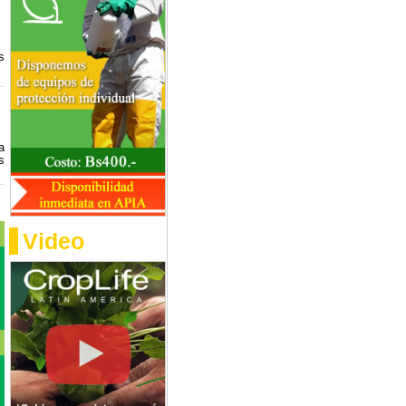
s
a
s
Video