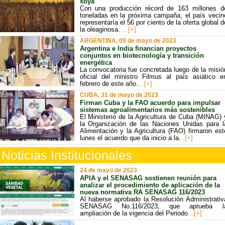
soya
Con una producción récord de 163 millones d
toneladas en la próxima campaña, el país vecin
representaría el 56 por ciento de la oferta global d
la oleaginosa.
...[+]
ARGENTINA, 09 de mayo de 2023
Argentina e India financian proyectos
conjuntos en biotecnología y transición
energética
La convocatoria fue concretada luego de la misió
oficial del ministro Filmus al país asiático e
febrero de este año.
...[+]
CUBA, 31 de mayo de 2023
Firman Cuba y la FAO acuerdo para impulsar
sistemas agroalimentarios más sostenibles
El Ministerio de la Agricultura de Cuba (MINAG) 
la Organización de las Naciones Unidas para l
Alimentación y la Agricultura (FAO) firmaron est
lunes el acuerdo que da inicio a la
...[+]
Noticias Institucionales
24 de mayo de 2023
APIA y el SENASAG sostienen reunión para
analizar el procedimiento de aplicación de la
nueva normativa RA SENASAG 116/2023
Al haberse aprobado la Resolución Administrativ
SENASAG No.116/2023, que aprueba l
ampliación de la vigencia del Periodo
...[+]