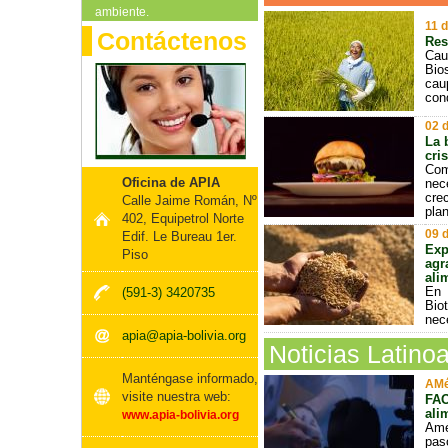
ambiente.
11 
Contáctenos
Res
Cau
Bio
cau
con
02 
La 
cri
Com
Oficina de APIA
nec
cre
Calle Jaime Román, Nº
pla
402, Equipetrol Norte
09 
Edif. Le Bureau 1er.
Exp
Piso
agr
ali
En
(591-3) 3420735
Bio
nec
apia@apia-bolivia.org
Noticias Latino
Manténgase informado,
AMé
visite nuestra web:
FAO
ali
www.apia-bolivia.org
Amé
pas