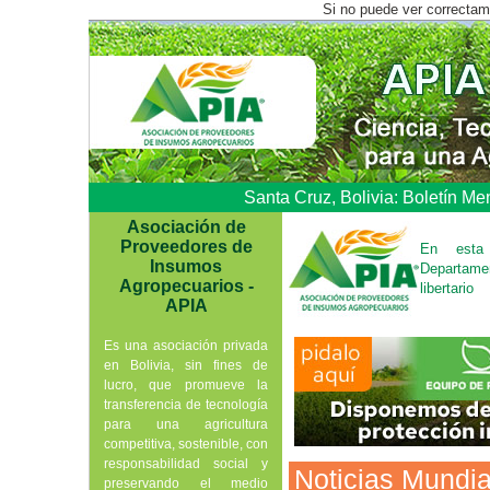
Si no puede ver correctam
Santa Cruz, Bolivia: Boletín M
Asociación de
Proveedores de
En esta 
Insumos
Departame
Agropecuarios -
libertario
APIA
Es una asociación privada
en Bolivia, sin fines de
lucro, que promueve la
transferencia de tecnología
para una agricultura
competitiva, sostenible, con
responsabilidad social y
Noticias Mundia
preservando el medio