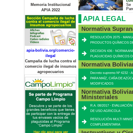
con
Se 
Memoria Institucional
Par
APIA 2022
APIA LEGAL
Normativa Supran
RESOLUCIÓN 2075 - MANU
PRODUCTOS QUÍMICOS D
apia-bolivia.org/comercio-
DECISION 436 - NORMA A
ilegal
PLAGUICIDAS QUÍMICOS D
Campaña de lucha contra el
Normativa Bolivia
comercio ilegal de insumos
agropecuarios
Decreto supremo Nº 4232
PARA MAÍZ, CAÑA DE AZÚ
MODIFICADOS
Normativa Bolivia
Ministeriales
R.A. 08/2017 - EVALUACI
DE USO AGRICOLA
RESOLUCIÓN MULTI MINIS
COMPLEMENTARIA
Instructivos y Ci