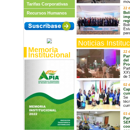
mov
Tarifas Corporativas
22 
Recursos Humanos
Bol
imp
reg
Bol
Est
para
Noticias Institu
Memoria
22 
Institucional
Par
del
Pro
Par
XXV
de 
02 
Cap
cum
Se 
téc
cump
03 
Par
SEN
coo