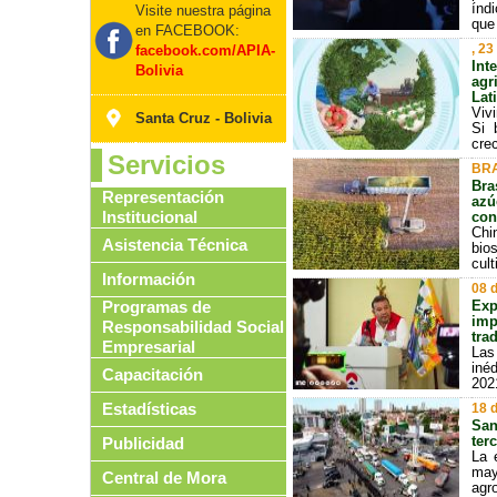
índ
Visite nuestra página
que 
en FACEBOOK:
, 23
facebook.com/APIA-
Int
Bolivia
agr
Lat
Viv
Santa Cruz - Bolivia
Si 
crec
Servicios
BRA
Bra
Representación
azú
Institucional
con
Chi
Asistencia Técnica
bio
cult
Información
08 
Programas de
Exp
imp
Responsabilidad Social
tra
Empresarial
Las
iné
Capacitación
202
Estadísticas
18 
San
ter
Publicidad
La 
may
Central de Mora
agr