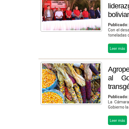
lidera
bolivia
Publicado
Con el desa
toneladas d
Agrope
al Go
transg
Publicado
La Cámara 
Gobierno la