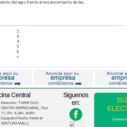
nto del agro frente al encarecimiento de las...
2
3
4
5
6
»
cina Central
Siguenos
SU
en:
Dirección: TORRE DUO -
ELECT
CENTRO EMPRESARIAL, Piso
11, Ofc. A (4to. Anillo -
Equipetrol Norte, frente al
Envíenos
VENTURA MALL)