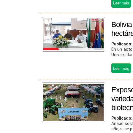
Bolivi
hectár
Publicado
En un acto 
Universidad
Expos
varie
biotec
Publicado
Anapo sost
año, si se p