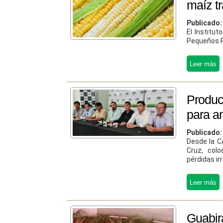
maíz t
Publicado
El Institut
Pequeños P
Produc
para an
Publicado
Desde la C
Cruz, col
pérdidas irr
Guabir