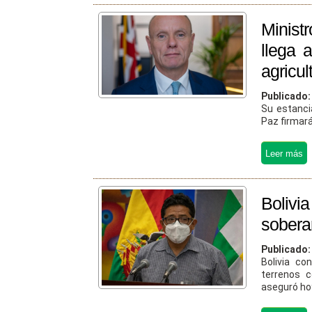
Minist
llega 
agricul
Publicado
Su estanci
Paz firmará
Boliv
sobera
Publicado
Bolivia co
terrenos c
aseguró hoy