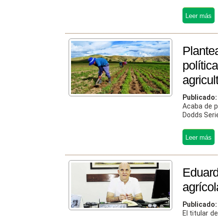
Plant
polític
agricul
Publicado
Acaba de pu
Dodds Serie
Eduar
agrícol
Publicado
El titular 