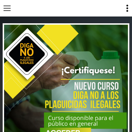
ESTIMADO LECTOR:
PONEMOS A DISPOSICION DEL PRODUCTOR
AGROPECUARIO Y LA SOCIEDAD EN SU
CONJUNTO, MATERIAL DE INTERES COMO SER
AFICHES, CUÑAS RADIALES, PODCASTS,
INFOGRAFIAS, Y VIDEOS
EN EL MARCO DE UNA
CAMPAÑA DE LUCHA CONTRA EL COMERCIO
ILEGAL DE INSUMOS AGROPECUARIOS.