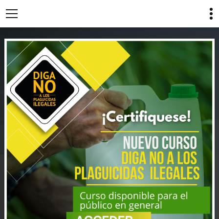
ESTIMADO LECTOR:
PONEMOS A DISPOSICION DEL PRODUCTOR
AGROPECUARIO Y LA SOCIEDAD EN SU
CONJUNTO, MATERIAL DE INTERES COMO SER
AFICHES, CUÑAS RADIALES, PODCASTS,
INFOGRAFIAS, Y VIDEOS
EN EL MARCO DE UNA
CAMPAÑA DE LUCHA CONTRA EL COMERCIO
ILEGAL DE INSUMOS AGROPECUARIOS.