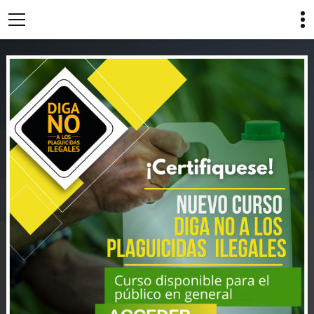
ESTIMADO LECTOR:
PONEMOS A DISPOSICION DEL PRODUCTOR
AGROPECUARIO Y LA SOCIEDAD EN SU
CONJUNTO, MATERIAL DE INTERES COMO SER
AFICHES, CUÑAS RADIALES, PODCASTS,
INFOGRAFIAS, Y VIDEOS
EN EL MARCO DE UNA
CAMPAÑA DE LUCHA CONTRA EL COMERCIO
ILEGAL DE INSUMOS AGROPECUARIOS.